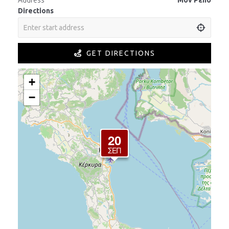
Address
Μον Ρεπό
Directions
GET DIRECTIONS
+
−
20
ΣΕΠ