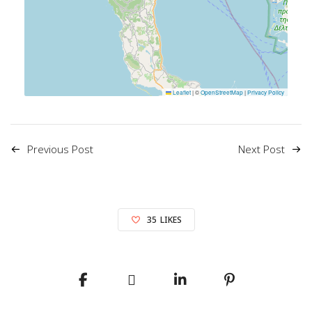
Leaflet
|
©
OpenStreetMap
|
Privacy Policy
Previous Post
Next Post
35
LIKES