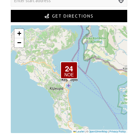
GET DIRECTIONS
+
−
24
ΝΟΈ
Leaflet
|
©
OpenStreetMap
|
Privacy Policy