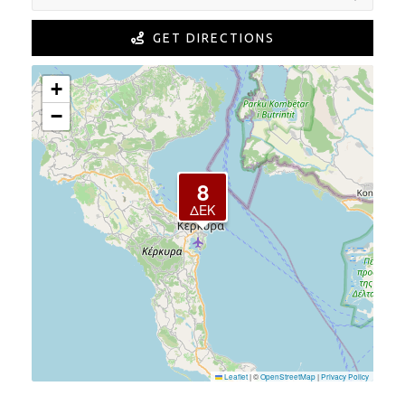
GET DIRECTIONS
+
−
8
ΔΕΚ
Leaflet
|
©
OpenStreetMap
|
Privacy Policy