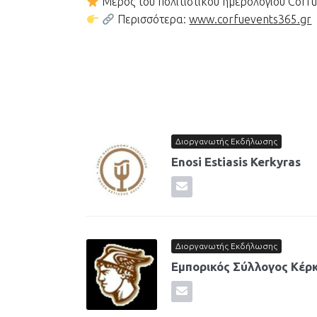
Μέρος του πολιτιστικού ημερολογίου Corf
Περισσότερα:
www.corfuevents365.gr
Διοργανωτής Εκδήλωσης
Enosi Estiasis Kerkyras
Διοργανωτής Εκδήλωσης
Εμπορικός Σύλλογος Κέρ