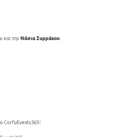
ου και την
Νάσια Συρράκου
ο CorfuEvents365!