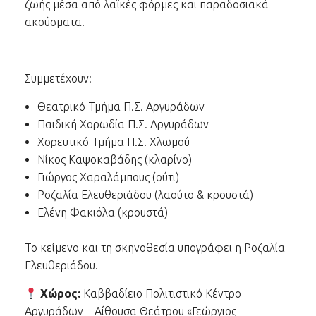
ζωής μέσα από λαϊκές φόρμες και παραδοσιακά
ακούσματα.
Συμμετέχουν:
Θεατρικό Τμήμα Π.Σ. Αργυράδων
Παιδική Χορωδία Π.Σ. Αργυράδων
Χορευτικό Τμήμα Π.Σ. Χλωμού
Νίκος Καψοκαβάδης (κλαρίνο)
Γιώργος Χαραλάμπους (ούτι)
Ροζαλία Ελευθεριάδου (λαούτο & κρουστά)
Ελένη Φακιόλα (κρουστά)
Το κείμενο και τη σκηνοθεσία υπογράφει η Ροζαλία
Ελευθεριάδου.
Χώρος:
Καββαδίειο Πολιτιστικό Κέντρο
Αργυράδων – Αίθουσα Θεάτρου «Γεώργιος