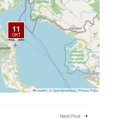
11
ΟΚΤ
Leaflet
|
©
OpenStreetMap
|
Privacy Policy
Next Post