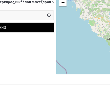
−
έρκυρας,Νικόλαου Μάντζαρου 5
ONS