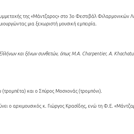
συμμετοχής της «Μάντζαρος» στο 3ο Φεστιβάλ Φιλαρμονικών Λεμ
μιουργώντας μια ξεχωριστή μουσική εμπειρία.
λλήνων και ξένων συνθετών, όπως M.A. Charpentier, A. Khachaturi
ου (τρομπέτα) και ο Σπύρος Μοσχονάς (τρομπόνι).
ει ο αρχιμουσικός κ. Γιώργος Κρασίδης, ενώ τη Φ.Ε. «Μάντζαρ