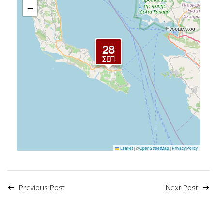
−
28
ΣΕΠ
Leaflet
|
©
OpenStreetMap
|
Privacy Policy
Previous Post
Next Post