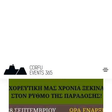
ΜΟΥΣΙΚΗ
ΠΟΛΙΤΙΣΤΙΚΑ
Χορευτικός Σύλλογος Λευκίμμης «Φάεθων»,
28/9/2025
28 Σεπ, 2025 18:30
Λευκίμμη, Ελλάδα