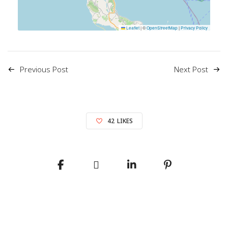
Leaflet
|
©
OpenStreetMap
|
Privacy Policy
Previous Post
Next Post
42
LIKES