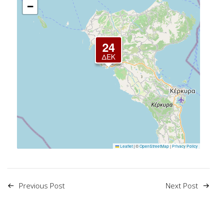
−
24
ΔΕΚ
Leaflet
|
©
OpenStreetMap
|
Privacy Policy
Previous Post
Next Post