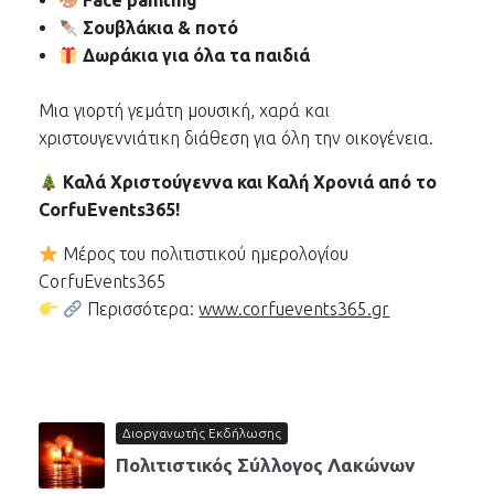
Face painting
Σουβλάκια & ποτό
Δωράκια για όλα τα παιδιά
Μια γιορτή γεμάτη μουσική, χαρά και
χριστουγεννιάτικη διάθεση για όλη την οικογένεια.
Καλά Χριστούγεννα και Καλή Χρονιά από το
CorfuEvents365!
Μέρος του πολιτιστικού ημερολογίου
CorfuEvents365
Περισσότερα:
www.corfuevents365.gr
Διοργανωτής Εκδήλωσης
Πολιτιστικός Σύλλογος Λακώνων