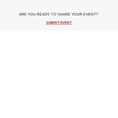
ARE YOU READY TO SHARE YOUR EVENT?
SUBMIT EVENT
Popular Categories
Μουσική
Πολιτιστικές Εκδηλώσεις
Φεστιβάλ
Θέατρο
Events in Corfu