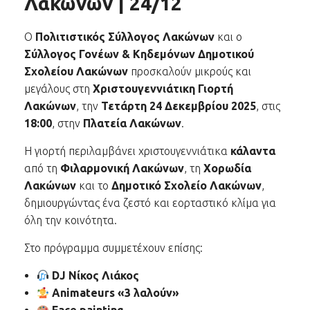
Λακώνων | 24/12
Ο
Πολιτιστικός Σύλλογος Λακώνων
και ο
Σύλλογος Γονέων & Κηδεμόνων Δημοτικού
Σχολείου Λακώνων
προσκαλούν μικρούς και
μεγάλους στη
Χριστουγεννιάτικη Γιορτή
Λακώνων
, την
Τετάρτη 24 Δεκεμβρίου 2025
, στις
18:00
, στην
Πλατεία Λακώνων
.
Η γιορτή περιλαμβάνει χριστουγεννιάτικα
κάλαντα
από τη
Φιλαρμονική Λακώνων
, τη
Χορωδία
Λακώνων
και το
Δημοτικό Σχολείο Λακώνων
,
δημιουργώντας ένα ζεστό και εορταστικό κλίμα για
όλη την κοινότητα.
Στο πρόγραμμα συμμετέχουν επίσης:
DJ Νίκος Λιάκος
Animateurs «3 λαλούν»