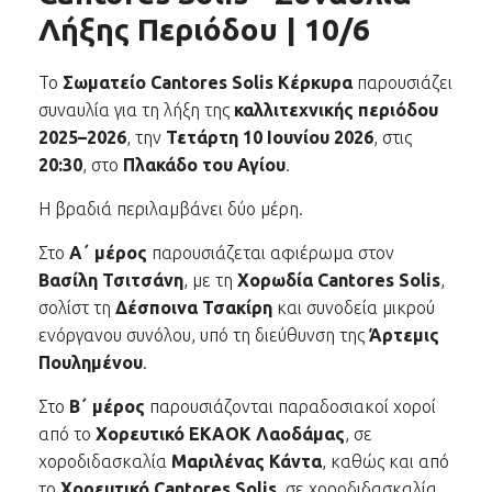
Λήξης Περιόδου | 10/6
Το
Σωματείο Cantores Solis Κέρκυρα
παρουσιάζει
συναυλία για τη λήξη της
καλλιτεχνικής περιόδου
2025–2026
, την
Τετάρτη 10 Ιουνίου 2026
, στις
20:30
, στο
Πλακάδο του Αγίου
.
Η βραδιά περιλαμβάνει δύο μέρη.
Στο
Α΄ μέρος
παρουσιάζεται αφιέρωμα στον
Βασίλη Τσιτσάνη
, με τη
Χορωδία Cantores Solis
,
σολίστ τη
Δέσποινα Τσακίρη
και συνοδεία μικρού
ενόργανου συνόλου, υπό τη διεύθυνση της
Άρτεμις
Πουλημένου
.
Στο
Β΄ μέρος
παρουσιάζονται παραδοσιακοί χοροί
από το
Χορευτικό ΕΚΑΟΚ Λαοδάμας
, σε
χοροδιδασκαλία
Μαριλένας Κάντα
, καθώς και από
το
Χορευτικό Cantores Solis
, σε χοροδιδασκαλία