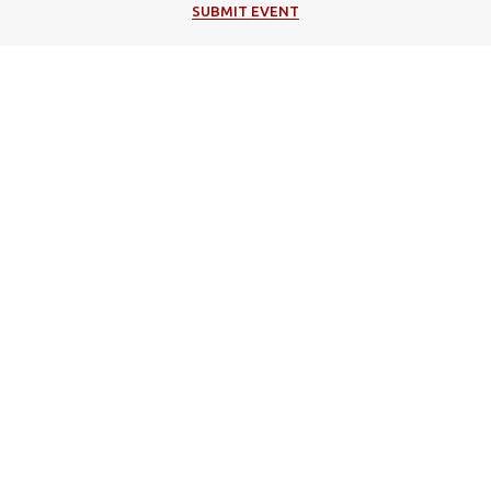
SUBMIT EVENT
Popular Categories
Μουσική
Πολιτιστικές Εκδηλώσεις
Φεστιβάλ
Θέατρο
Events in Corfu
Τέχνη / Εκθέσεις
Θρησκευτικές Εκδηλώσεις