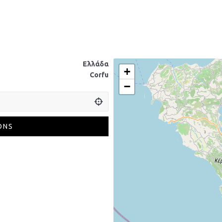
Ελλάδα
+
Corfu
−
ONS