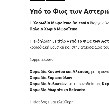
Υπό το Φως των Αστεριώ
Η
Χορωδία Μωραίτικα Belcanto
διοργανώνε
Παλαιό Χωριό Μωραΐτικα
.
Η εκδήλωση με τίτλο
«Υπό το Φως των Ασ
χορωδιακή μουσική και στην ατμόσφαιρα του
Συμμετέχουν:
Χορωδία Κανονίου και Αλεπούς
, με τη συν
Χορωδία Ευρωπούλων
Χορωδία Αυλιωτών
, με τη συνοδεία της
Κερ
Χορωδία Μωραίτικα Belcanto
Η είσοδος είναι ελεύθερη.