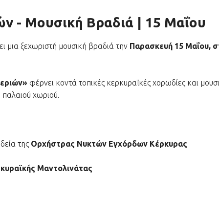
ν - Μουσική Βραδιά | 15 Μαΐου
ι μια ξεχωριστή μουσική βραδιά την
Παρασκευή 15 Μαΐου, στ
τεριών»
φέρνει κοντά τοπικές κερκυραϊκές χορωδίες και μουσ
 παλαιού χωριού.
οδεία της
Ορχήστρας Νυκτών Εγχόρδων Κέρκυρας
κυραϊκής Μαντολινάτας