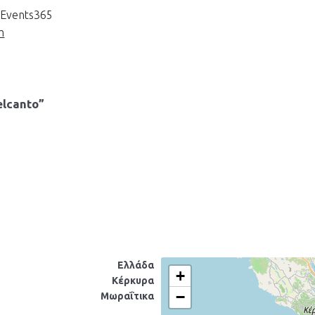
uEvents365
m
lcanto”
Ελλάδα
+
Κέρκυρα
−
Μωραΐτικα