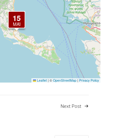
15
ΜΆΙ
Leaflet
|
©
OpenStreetMap
|
Privacy Policy
Next Post