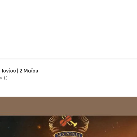
ιοργανωτές
Σήμερα
Καλεντάρι
Blog
About
στην
Κέρκυρα
Ιονίου | 2 Μαΐου
ν 13