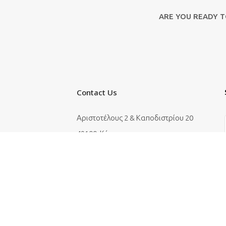
ARE YOU READY 
Contact Us
Αριστοτέλους 2 & Καποδιστρίου 20
49100, Κέρκυρα
ώσεις
+30 26610 39813-6
info@corfuevents365.com
ς