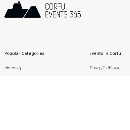
Popular Categories
Events in Corfu
Μουσική
Τέχνη / Εκθέσεις
Πολιτιστικές Εκδηλώσεις
Θρησκευτικές Εκδηλ
Φεστιβάλ
Φαγητό
Θέατρο
Αθλητικές Εκδηλώσει
© Corfu Events 365 //
Web Design
by
Wdesign.gr