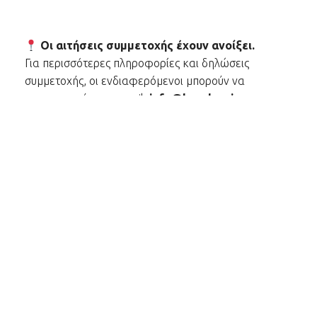
Οι αιτήσεις συμμετοχής έχουν ανοίξει.
Για περισσότερες πληροφορίες και δηλώσεις
συμμετοχής, οι ενδιαφερόμενοι μπορούν να
επικοινωνούν στο email:
info@kavalouri.com
.
Μέρος του πολιτιστικού ημερολογίου
CorfuEvents365
Περισσότερα:
www.corfuevents365.com