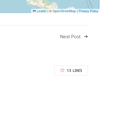
Leaflet
|
©
OpenStreetMap
|
Privacy Policy
Next Post
13
LIKES