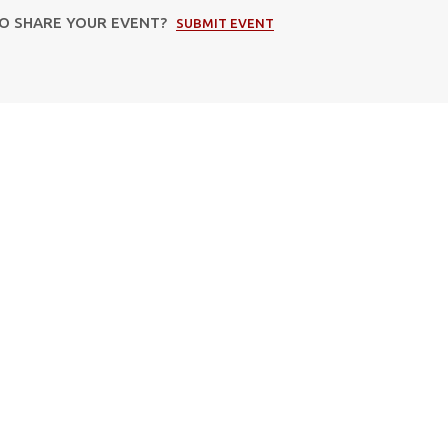
TO SHARE YOUR EVENT?
SUBMIT EVENT
Subscribe to our newsletter
Διεύθυνση
Email