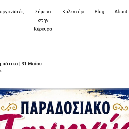
ιοργανωτές
Σήμερα
Καλεντάρι
Blog
About
στην
Κέρκυρα
πάτικα | 31 Μαΐου
κα