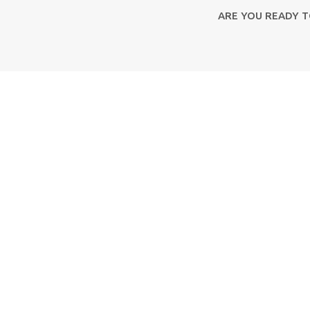
ARE YOU READY 
Contact Us
Αριστοτέλους 2 & Καποδιστρίου 20
49100, Κέρκυρα
ώσεις
+30 26610 39813-6
info@corfuevents365.com
ς