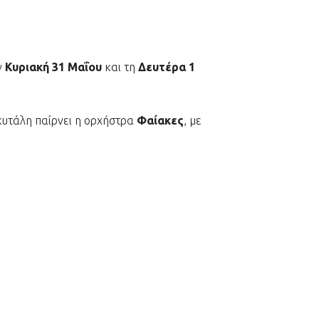
ν
Κυριακή 31 Μαΐου
και τη
Δευτέρα 1
σκυτάλη παίρνει η ορχήστρα
Φαίακες
, με