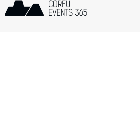
Popular Categories
Events in Corfu
Μουσική
Τέχνη / Εκθέσεις
Πολιτιστικές Εκδηλώσεις
Θρησκευτικές Εκδηλ
Φεστιβάλ
Φαγητό
Θέατρο
Αθλητικές Εκδηλώσει
© Corfu Events 365 //
Web Design
by
Wdesign.gr