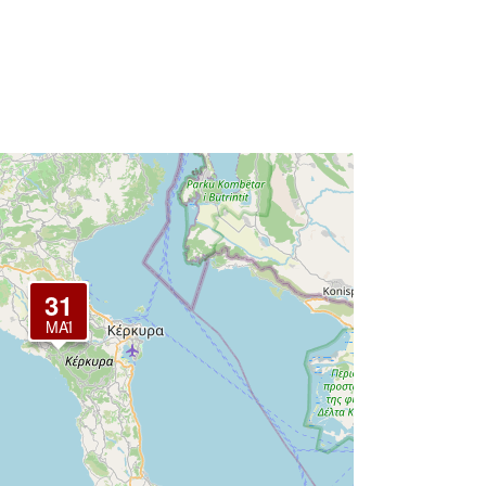
31
ΜΆΙ