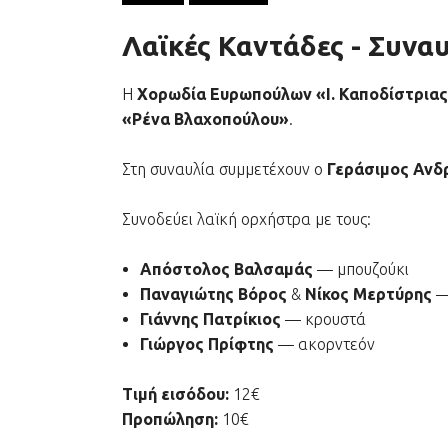
Λαϊκές Καντάδες - Συνα
Η
Χορωδία Ευρωπούλων «Ι. Καποδίστρια
«Ρένα Βλαχοπούλου»
.
Στη συναυλία συμμετέχουν ο
Γεράσιμος Ανδ
Συνοδεύει λαϊκή ορχήστρα με τους:
Απόστολος Βαλσαμάς
— μπουζούκι
Παναγιώτης Βόρος
&
Νίκος Μερτύρης
—
Γιάννης Πατρίκιος
— κρουστά
Γιώργος Πρίφτης
— ακορντεόν
Τιμή εισόδου:
12€
Προπώληση:
10€