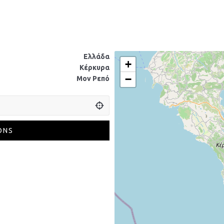
Ελλάδα
+
Κέρκυρα
−
Μον Ρεπό
ONS