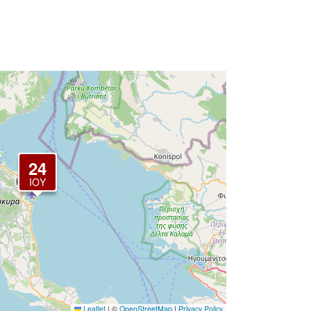
24
ΙΟΎ
Leaflet
|
©
OpenStreetMap
|
Privacy Policy