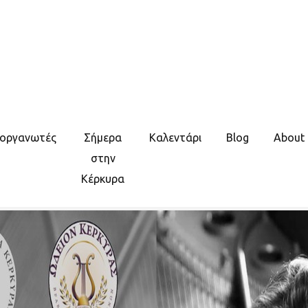
ιοργανωτές
Σήμερα
Καλεντάρι
Blog
About
στην
Κέρκυρα
 | 3 Απριλίου
διστρίου 120, Κέρκυρα, Ελλάδα