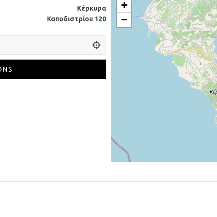
+
Κέρκυρα
−
Καποδιστρίου 120
ONS