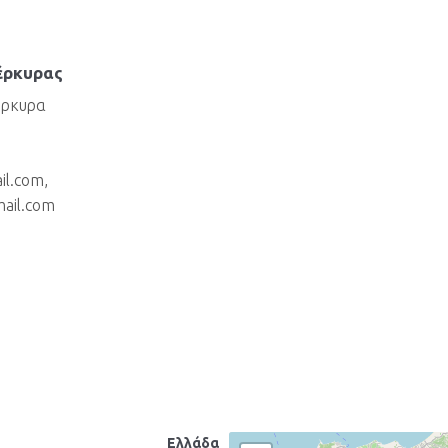
έρκυρας
έρκυρα
il.com,
mail.com
Ελλάδα