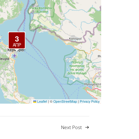
3
ΑΠΡ
Leaflet
|
©
OpenStreetMap
|
Privacy Policy
Next Post