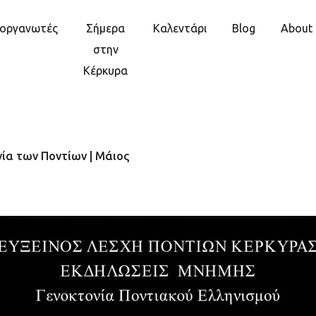
ιοργανωτές
Σήμερα
Καλεντάρι
Blog
About
στην
Κέρκυρα
νία των Ποντίων | Μάιος
η