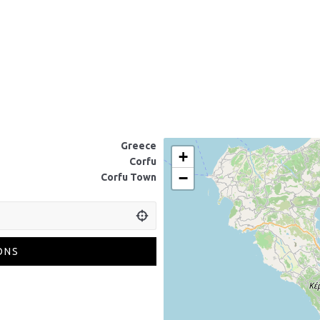
Greece
+
Corfu
−
Corfu Town
ONS