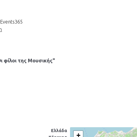
uEvents365
m
Οι φίλοι της Μουσικής"
Ελλάδα
+