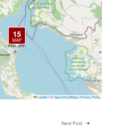
15
ΜΆΡ
Leaflet
|
©
OpenStreetMap
|
Privacy Policy
Next Post