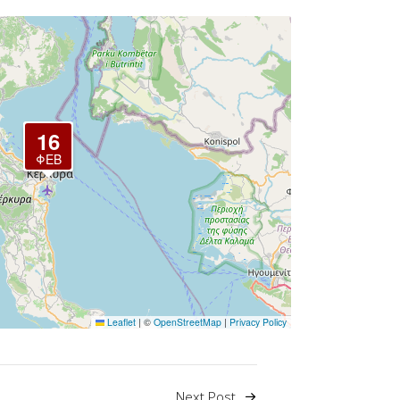
16
ΦΕΒ
Leaflet
|
©
OpenStreetMap
|
Privacy Policy
Next Post