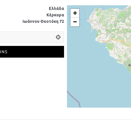
Ελλάδα
+
Κέρκυρα
−
Ιωάννου Θεοτόκη 72
ONS