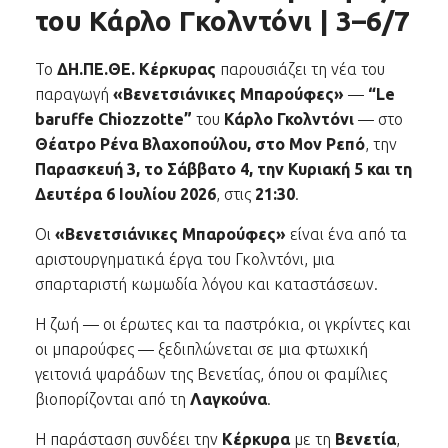
του Κάρλο Γκολντόνι | 3–6/7
Το
ΔΗ.ΠΕ.ΘΕ. Κέρκυρας
παρουσιάζει τη νέα του
παραγωγή
«Βενετσιάνικες Μπαρούφες»
—
“Le
baruffe Chiozzotte”
του
Κάρλο Γκολντόνι
— στο
Θέατρο Ρένα Βλαχοπούλου, στο Μον Ρεπό
, την
Παρασκευή 3, το Σάββατο 4, την Κυριακή 5 και τη
Δευτέρα 6 Ιουλίου 2026
, στις
21:30
.
Οι
«Βενετσιάνικες Μπαρούφες»
είναι ένα από τα
αριστουργηματικά έργα του Γκολντόνι, μια
σπαρταριστή κωμωδία λόγου και καταστάσεων.
Η ζωή — οι έρωτες και τα παστρόκια, οι γκρίντες και
οι μπαρούφες — ξεδιπλώνεται σε μια φτωχική
γειτονιά ψαράδων της Βενετίας, όπου οι φαμίλιες
βιοπορίζονται από τη
Λαγκούνα
.
Η παράσταση συνδέει την
Κέρκυρα
με τη
Βενετία
,