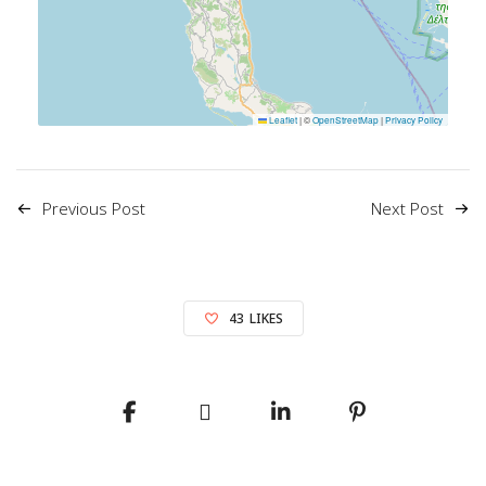
Leaflet
|
©
OpenStreetMap
|
Privacy Policy
Previous Post
Next Post
43
LIKES