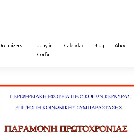
Organizers
Today in
Calendar
Blog
About
Corfu
ροσκόπους Κέρκυρας | 31/12
aliraki,Greece