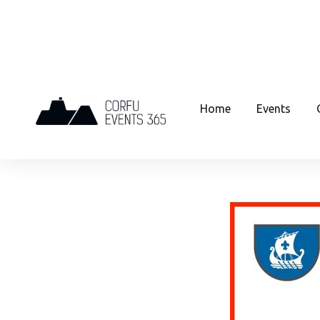
Home
Events
CULTURAL
FOOD
KIDS
31
DEC
Παραμονή Πρωτοχρονιάς με τους Π
31 December, 2025 12:00 - 14:00
F