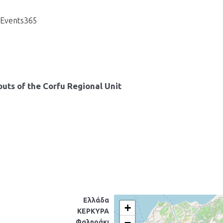
uEvents365
uts of the Corfu Regional Unit
Ελλάδα
+
ΚΕΡΚΥΡΑ
−
Φαληράκι