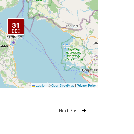
31
DEC
Leaflet
|
©
OpenStreetMap
|
Privacy Policy
Next Post