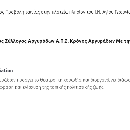
 Προβολή ταινίας στην πλατεία πλησίον του Ι.Ν. Αγίου Γεωργί
ς Σύλλογος Αργυράδων Α.Π.Σ. Κρόνος Αργυράδων Με την
iation
γυράδων προάγει το θέατρο, τη χορωδία και διοργανώνει διάφ
φραση και ενίσχυση της τοπικής πολιτιστικής ζωής.