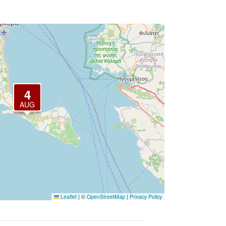
4
AUG
Leaflet
|
©
OpenStreetMap
|
Privacy Policy