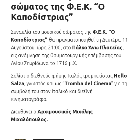
σώματος της Φ.Ε.Κ. “Ο
Καποδίστριας”
Συναυλία του μουσικού σώματος της
Φ.Ε.Κ. “Ο
Καποδίστριας”
θα πραγματοποιηθεί τη Δευτέρα 11
Αυγούστου, ώρα 21:00, στο
Πάλκο Άνω Πλατείας
,
εις ανάμνηση της θαυματουργικής επέμβασης του
Αγίου Σπυρίδωνα το 1716 μ.Χ.
Σολίστ ο διεθνούς φήμης Ιταλός τρομπετίστας
Nello
Salza
,
γνωστός και ως
“
Tromba del Cinema
”
για τη
συμβολή του στον Ιταλικό και διεθνή
κινηματογράφο.
Διευθύνει ο
Αρχιμουσικός Μιχάλης
Μιχαλόπουλος.