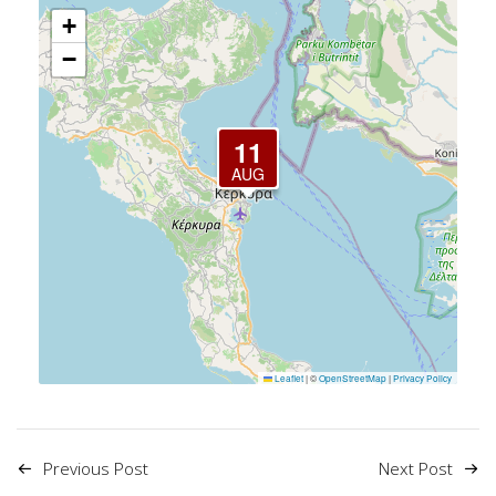
+
−
11
AUG
Leaflet
|
©
OpenStreetMap
|
Privacy Policy
Previous Post
Next Post