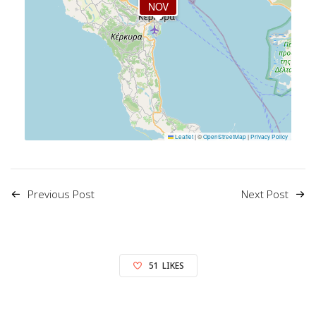
NOV
Leaflet
|
©
OpenStreetMap
|
Privacy Policy
Previous Post
Next Post
51
LIKES