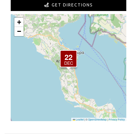
GET DIRECTIONS
+
−
22
DEC
Leaflet
|
©
OpenStreetMap
|
Privacy Policy