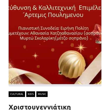
CULTURAL
KIDS
MUSIC
Χριστουγεννιάτικη