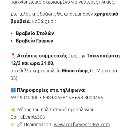
παιχνίδι ειδικά σχεδιασμένο για νεότερες ηλικίες.
Στο τέλος της δράσης θα απονεμηθούν
χρηματικά
βραβεία
, καθώς και:
Βραβείο Στολών
Βραβείο Γρίφων
Αιτήσεις συμμετοχής
έως την
Τσικνοπέμπτη
12/2 και ώρα 21:00
,
στο βιβλιοχαρτοπωλείο
Μουστάκης
(Γ. Μαρκορά
33).
Πληροφορίες στα τηλέφωνα:
697 6040000 • 698 0065813 • 693 8004496
Μέρος του πολιτιστικού ημερολογίου
CorfuEvents365
Περισσότερα:
www.corfuevents365.com